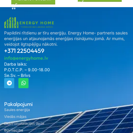
Papildini rītdienu ar tīru enerģiju. Energy Home- partneris saules
enerģijas un atjaunojamās enerģijas risinājumu jomā. Ar mums,
veidojot ilgtspējīgu nākotni.
+371 22504459
info@energyhome.lv
Darba laiks:
P.O.T.C.P. – 9.00-18.00
Se.Sv. – Brīvs
Pakalpojumi
Saules enerģija
Viedās mājas
Elektroinstalācijas darbi
Būvniecība