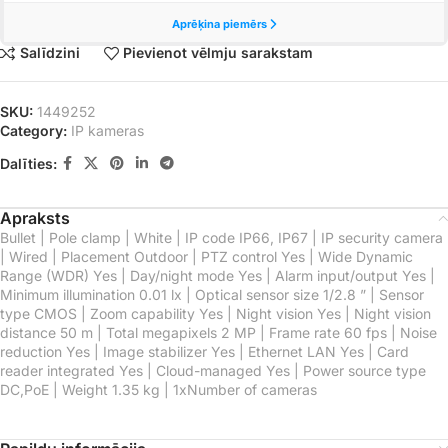
Salīdzini
Pievienot vēlmju sarakstam
SKU:
1449252
Category:
IP kameras
Dalīties:
Apraksts
Bullet | Pole clamp | White | IP code IP66, IP67 | IP security camera
| Wired | Placement Outdoor | PTZ control Yes | Wide Dynamic
Range (WDR) Yes | Day/night mode Yes | Alarm input/output Yes |
Minimum illumination 0.01 lx | Optical sensor size 1/2.8 ” | Sensor
type CMOS | Zoom capability Yes | Night vision Yes | Night vision
distance 50 m | Total megapixels 2 MP | Frame rate 60 fps | Noise
reduction Yes | Image stabilizer Yes | Ethernet LAN Yes | Card
reader integrated Yes | Cloud-managed Yes | Power source type
DC,PoE | Weight 1.35 kg | 1xNumber of cameras