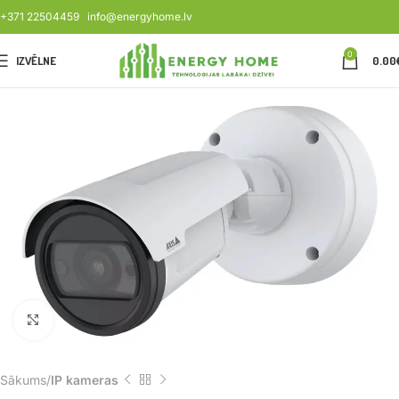
+371 22504459
info@energyhome.lv
0
IZVĒLNE
0.00
Noklikšķiniet, lai palielinātu
Sākums
IP kameras