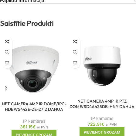
Papildu informācija
Saistītie Produkti
NET CAMERA 4MP IR PTZ
NET CAMERA 4MP IR DOME/IPC-
DOME/SD4A425DB-HNY DAHUA
HDBW5442E-ZE-2712 DAHUA
IP kameras
IP kameras
722.91
€
ar PVN
381.15
€
ar PVN
PIEVIENOT GROZAM
PIEVIENOT GROZAM