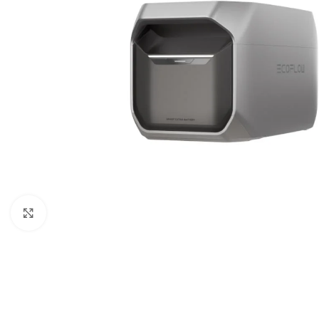
Noklikšķiniet, lai palielinātu