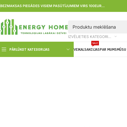
BEZMAKSAS PIEGĀDES VISIEM PASŪTĪJUMIEM VIRS 100EUR…
IZVĒLIETIES KATEGORIJU
SALE
PĀRLŪKOT KATEGORIJAS
VEIKALS
AKCIJAS
PAR MUMS
MŪSU 