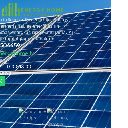
 rītdienu ar tīru enerģiju. Energy
rtneris saules enerģijas un
amās enerģijas risinājumu jomā. Ar
idojot ilgtspējīgu nākotni.
2504459
nergyhome.lv
iks:
P. – 9.00-18.00
 Brīvs