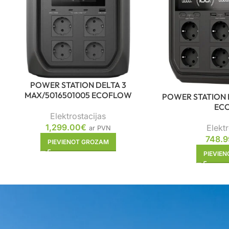
POWER STATION DELTA 3
MAX/5016501005 ECOFLOW
POWER STATION 
EC
Elektrostacijas
1,299.00
€
Elektr
ar PVN
748.9
PIEVIENOT GROZAM
PIEVIE