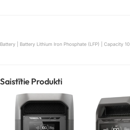
Battery | Battery Lithium Iron Phosphate (LFP) | Capacity 
Saistītie Produkti