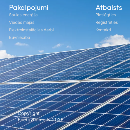
Pakalpojumi
Atbalsts
Saules enerģija
Pieslēgties
Viedās mājas
Reģistrēties
Elektroinstalācijas darbi
Kontakti
Būvniecība
Copyright
Mājas lapu un interneta veikalu izstrāde Xbalt.com
Energyhome.lv 2026