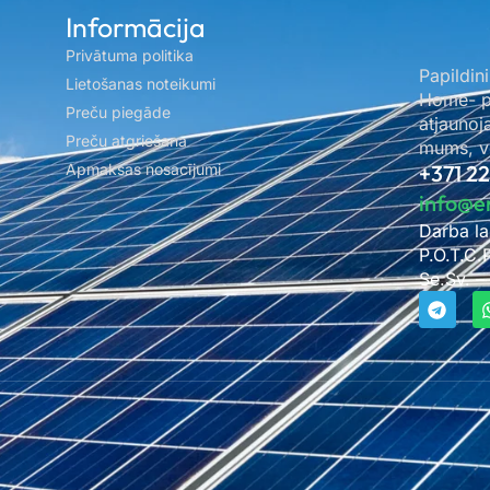
Informācija
Privātuma politika
Papildini
Lietošanas noteikumi
Home- pa
Preču piegāde
atjaunoj
Preču atgriešana
mums, ve
Apmaksas nosacījumi
+371 2
info@e
Darba la
P.O.T.C.
Se.Sv. –