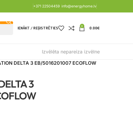
+371 22504459
info@energyhome.lv
0
IENĀKT / REĢISTRĒTIES
0.00
€
Izvēlēta nepareiza izvēlne
TION DELTA 3 EB/5016201007 ECOFLOW
DELTA 3
ECOFLOW