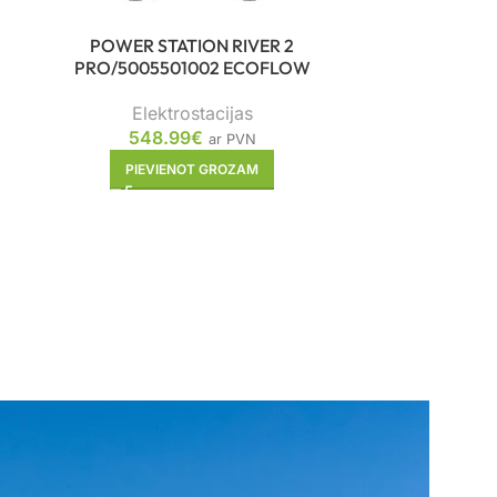
POWER STATION RIVER 2
POWER 
PRO/5005501002 ECOFLOW
PLUS/501
Elektrostacijas
Ele
548.99
€
ar PVN
32
PIEVIENOT GROZAM
PIE