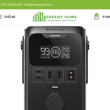
+371 22504459
info@energyhome.lv
0
IZVĒLNE
0.00