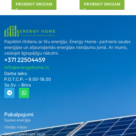
PIEVIENOT GROZAM
PIEVIENOT GROZAM
Papildini rītdienu ar tīru enerģiju. Energy Home- partneris saules
enerģijas un atjaunojamās enerģijas risinājumu jomā. Ar mums,
veidojot ilgtspējīgu nākotni.
+371 22504459
info@energyhome.lv
Darba laiks:
P.O.T.C.P. – 9.00-18.00
Se.Sv. – Brīvs
Pakalpojumi
Saules enerģija
Viedās mājas
Elektroinstalācijas darbi