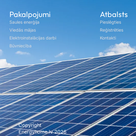
Pakalpojumi
Atbalsts
Saules enerģija
Pieslēgties
Viedās mājas
Reģistrēties
Elektroinstalācijas darbi
Kontakti
Būvniecība
Copyright
Mājas lapu un interneta veikalu izstrāde Xbalt.com
Energyhome.lv 2026