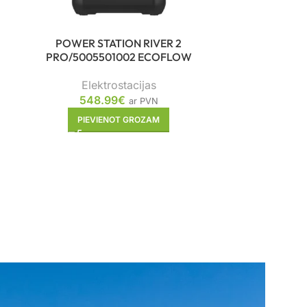
POWER STATION RIVER 2
POWER 
PRO/5005501002 ECOFLOW
PLUS/501
Elektrostacijas
Ele
548.99
€
ar PVN
32
PIEVIENOT GROZAM
PIE