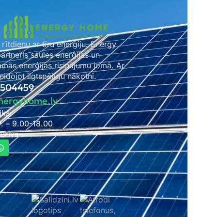
 rītdienu ar tīru enerģiju. Energy
rtneris saules enerģijas un
amās enerģijas risinājumu jomā. Ar
idojot ilgtspējīgu nākotni.
2504459
nergyhome.lv
iks:
P. – 9.00-18.00
 Brīvs