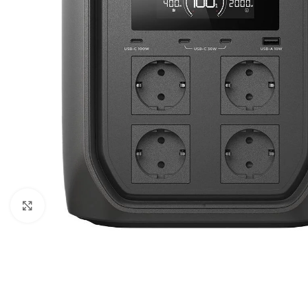
Noklikšķiniet, lai palielinātu