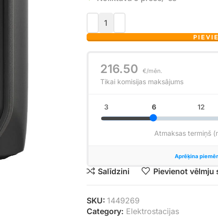
PIEVI
Salīdzini
Pievienot vēlmju
SKU:
1449269
Category:
Elektrostacijas