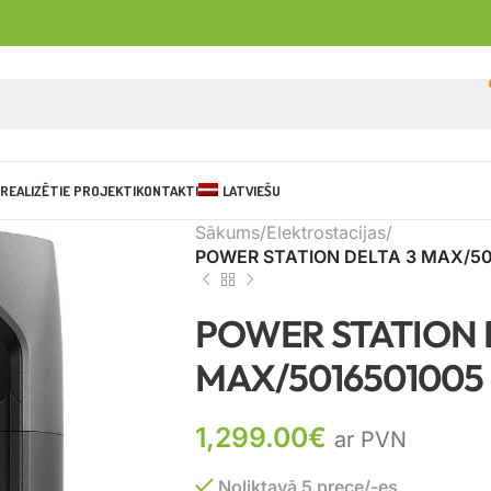
REALIZĒTIE PROJEKTI
KONTAKTI
LATVIEŠU
Sākums
Elektrostacijas
POWER STATION DELTA 3 MAX/5
POWER STATION 
MAX/501650100
1,299.00
€
ar PVN
Noliktavā 5 prece/-es