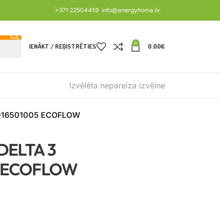
+371 22504459
info@energyhome.lv
0
IENĀKT / REĢISTRĒTIES
0.00
€
Izvēlēta nepareiza izvēlne
016501005 ECOFLOW
DELTA 3
5 ECOFLOW