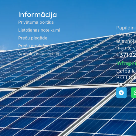
Informācija
Privātuma politika
Papildini
Lietošanas noteikumi
Home- pa
Preču piegāde
atjaunoj
Preču atgriešana
mums, ve
Apmaksas nosacījumi
+371 2
info@e
Darba la
P.O.T.C.
Se.Sv. –