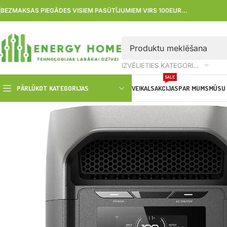
BEZMAKSAS PIEGĀDES VISIEM PASŪTĪJUMIEM VIRS 100EUR…
IZVĒLIETIES KATEGORIJU
SALE
PĀRLŪKOT KATEGORIJAS
VEIKALS
AKCIJAS
PAR MUMS
MŪSU 