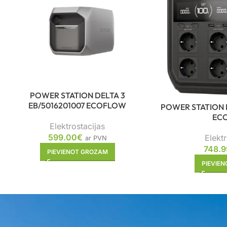
POWER STATION DELTA 3
EB/5016201007 ECOFLOW
POWER STATION 
EC
Elektrostacijas
599.00
€
Elektr
ar PVN
748.9
PIEVIENOT GROZAM
PIEVIE