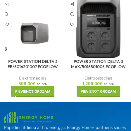
POWER STATION DELTA 3
POWER STATION DELTA 3
EB/5016201007 ECOFLOW
MAX/5016501005 ECOFLOW
Elektrostacijas
Elektrostacijas
599.00
€
1,299.00
€
ar PVN
ar PVN
PIEVIENOT GROZAM
PIEVIENOT GROZAM
Papildini rītdienu ar tīru enerģiju. Energy Home- partneris saules