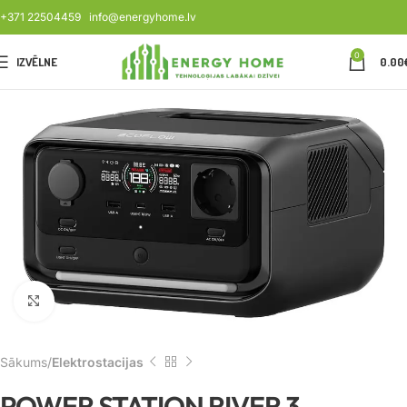
+371 22504459
info@energyhome.lv
0
IZVĒLNE
0.00
Noklikšķiniet, lai palielinātu
Sākums
Elektrostacijas
POWER STATION RIVER 3