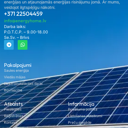
enerģijas un atjaunojamās enerģijas risinājumu jomā. Ar mums,
veidojot ilgtspējīgu nākotni.
+371 22504459
info@energyhome.lv
Darba laiks:
P.O.T.C.P. – 9.00-18.00
Se.Sv. – Brīvs
Pakalpojumi
Saules enerģija
Viedās mājas
Elektroinstalācijas darbi
Būvniecība
Atbalsts
Informācija
Pieslēgties
Privātuma politika
Reģistrēties
Lietošanas noteikumi
Kontakti
Preču piegāde