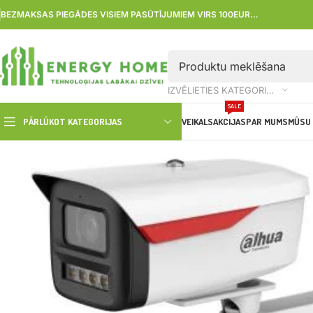
BEZMAKSAS PIEGĀDES VISIEM PASŪTĪJUMIEM VIRS 100EUR…
IZVĒLIETIES KATEGORIJU
SALE
PĀRLŪKOT KATEGORIJAS
VEIKALS
AKCIJAS
PAR MUMS
MŪSU 