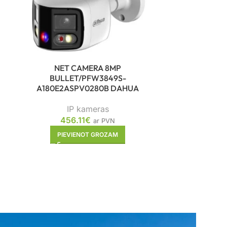
NET CAMERA 8MP
BULLET/PFW3849S-
A180E2ASPV0280B DAHUA
NET
EYEBALL/PD
IP kameras
02
456.11
€
ar PVN
I
PIEVIENOT GROZAM
45
PIE