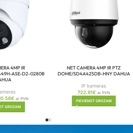
ERA 4MP IR
NET CAMERA 4MP IR PTZ
49H-ASE-D2-0280B
DOME/SD4A425DB-HNY DAHUA
AHUA
IP kameras
kameras
722.91
€
ar PVN
90.58
€
ar PVN
PIEVIENOT GROZAM
NOT GROZAM