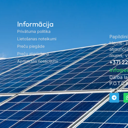
Informācija
Privātuma politika
Papildini
Lietošanas noteikumi
Home- pa
Preču piegāde
atjaunoj
Preču atgriešana
mums, ve
Apmaksas nosacījumi
+371 2
info@e
Darba la
P.O.T.C.
Se.Sv. –