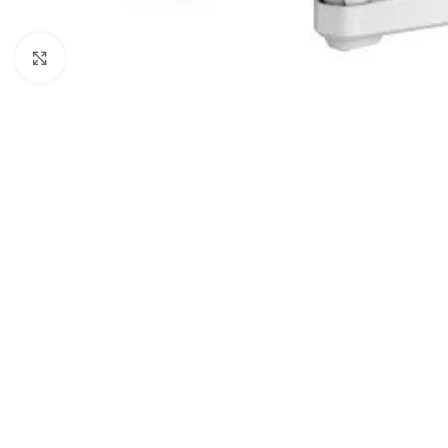
Noklikšķiniet, lai palielinātu