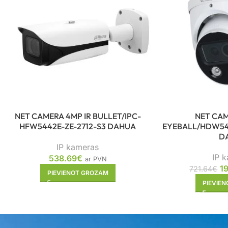
NET CAMERA 4MP IR BULLET/IPC-
NET CAM
HFW5442E-ZE-2712-S3 DAHUA
EYEBALL/HDW54
D
IP kameras
IP 
538.69
€
ar PVN
1
721.64
€
PIEVIENOT GROZAM
PIEVIE