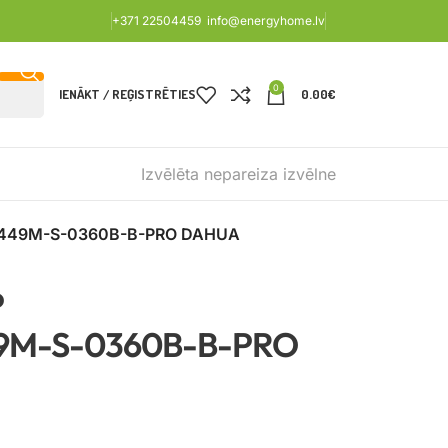
+371 22504459
info@energyhome.lv
0
IENĀKT / REĢISTRĒTIES
0.00
€
Izvēlēta nepareiza izvēlne
449M-S-0360B-B-PRO DAHUA
P
9M-S-0360B-B-PRO