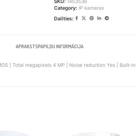
SKU:
1453536
Category:
IP kameras
Dalīties:
APRAKSTS
PAPILDU INFORMĀCIJA
 CMOS | Total megapixels 4 MP | Noise reduction Yes | Built