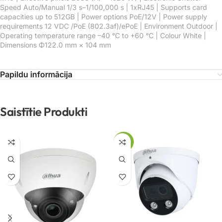
Speed Auto/Manual 1/3 s–1/100,000 s | 1xRJ45 | Supports card
capacities up to 512GB | Power options PoE/12V | Power supply
requirements 12 VDC /PoE (802.3af)/ePoE | Environment Outdoor |
Operating temperature range –40 °C to +60 °C | Colour White |
Dimensions Φ122.0 mm × 104 mm
Papildu informācija
Saistītie Produkti
-74%