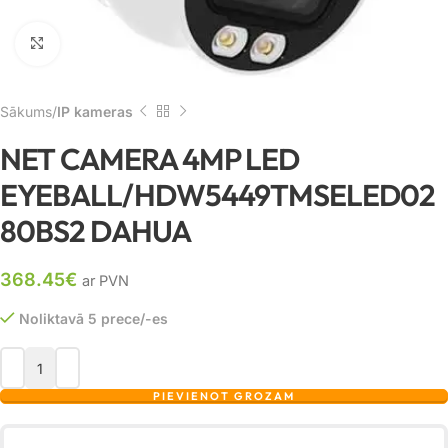
Noklikšķiniet, lai palielinātu
Sākums
IP kameras
NET CAMERA 4MP LED
EYEBALL/HDW5449TMSELED02
80BS2 DAHUA
368.45
€
ar PVN
Noliktavā 5 prece/-es
PIEVIENOT GROZAM