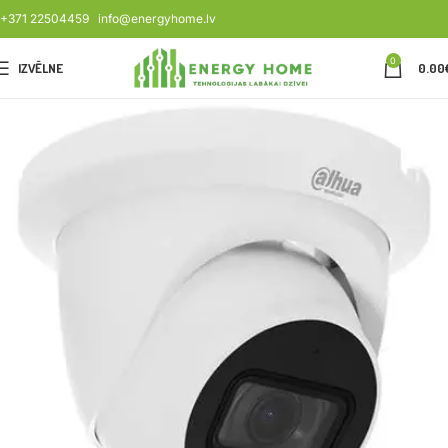
+371 22504459
info@energyhome.lv
0
IZVĒLNE
0.00