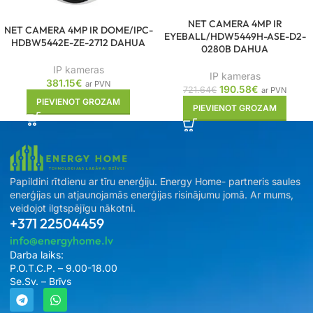
NET CAMERA 4MP IR
NET CAMERA 4MP IR DOME/IPC-
EYEBALL/HDW5449H-ASE-D2-
HDBW5442E-ZE-2712 DAHUA
0280B DAHUA
IP kameras
IP kameras
381.15
€
ar PVN
190.58
€
721.64
€
ar PVN
PIEVIENOT GROZAM
PIEVIENOT GROZAM
Papildini rītdienu ar tīru enerģiju. Energy Home- partneris saules
enerģijas un atjaunojamās enerģijas risinājumu jomā. Ar mums,
veidojot ilgtspējīgu nākotni.
+371 22504459
info@energyhome.lv
Darba laiks:
P.O.T.C.P. – 9.00-18.00
Se.Sv. – Brīvs